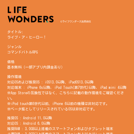
©ライフワンダーズ合同会社
タイトル;
ライブ・ア・ヒーロー！
ジャンル
コマンドバトルRPG
価格
基本無料（一部アプリ内課金あり）
操作環境
対応OSおよび推奨OS : iOS13.0以降、iPadOS13.0以降
対応端末 : iPhone 6s以降, iPod Touch(第7世代)以降, iPad mini 4以降
※App Storeの互換性ではなく、こちらに記載の動作環境をご確認くださ
い。
※iPod touch第6世代以前、iPhone 6以前の機種は非対応です。
※ベータ版としてリリースされているOSは非対応です。
推奨OS : Android 11.0以降
対応OS : Android 6.0以降
推奨RAM : 3.0GB以上搭載のスマートフォンおよびタブレット端末
必要RAM : 2.0GB以上搭載のスマートフォンおよびタブレット端末