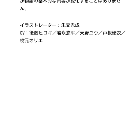
が物語の基本的な内容が変化することはありませ
ん。
イラストレーター：朱交赤成
CV：後藤ヒロキ／岩永悠平／天野ユウ／戸板優衣／
樹元オリエ