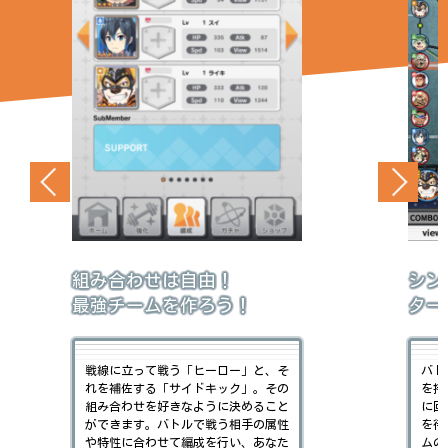
シンプルだが奥深い！
放置
ターン制コマンドバトル！
キャ
バトル中、キャラクターは様々な効果
ヒー
を持つスキルを使うか、行動順を後ろ
で、
に回すかを選択できます。味方の補助
イテ
を待ってから攻撃を仕掛けたり、チー
分が
ムの行動順を調整しながらバトルを有
ロー