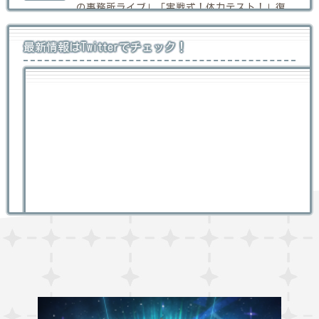
の事務所ライブ」「実戦式！体力テスト！」復
刻開催
最新情報はTwitterでチェック！
メインクエスト第2部4章追加！
2026/05/28
お知らせ
【キャンペーン】第2部4章公開直前
2026/05/28
キャンペーン
キャンペーン
【キャンペーン】キャラクター育成
2026/05/27
キャンペーン
キャンペーン
ユーザーアンケート実施のお知らせ
2026/05/14
お知らせ
【キャンペーン】強敵襲来SS級 -宇宙
2026/05/11
お知らせ
の孤島にて-
【復刻】超大漁！バトルシップ・フィ
2026/05/08
お知らせ
ッシャーズ開催！
Tweets by lah_lw