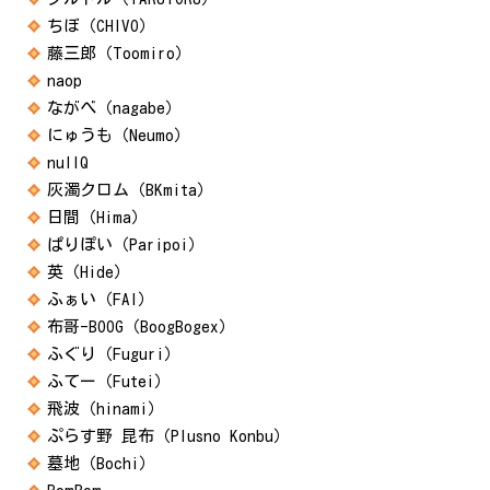
ちぼ（CHIVO）
藤三郎（Toomiro）
naop
ながべ（nagabe）
にゅうも（Neumo）
nullQ
灰濁クロム（BKmita）
日間（Hima）
ぱりぽい（Paripoi）
英（Hide）
ふぁい（FAI）
布哥-BOOG（BoogBogex）
ふぐり（Fuguri）
ふてー（Futei）
飛波（hinami）
ぷらす野 昆布（Plusno Konbu）
墓地（Bochi）