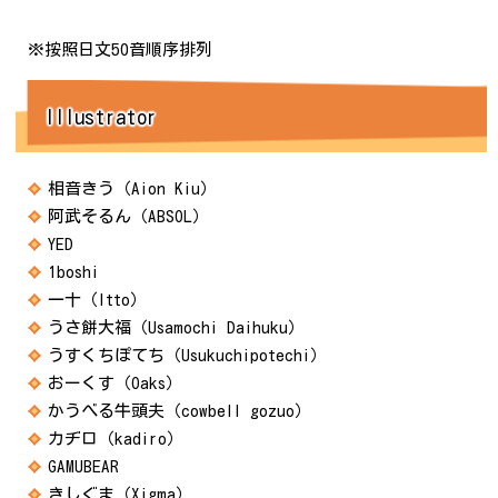
※按照日文50音順序排列
Illustrator
相音きう（Aion Kiu）
阿武そるん（ABSOL）
YED
1boshi
一十（Itto）
うさ餅大福（Usamochi Daihuku）
うすくちぽてち（Usukuchipotechi）
おーくす（Oaks）
かうべる牛頭夫（cowbell gozuo）
カヂロ（kadiro）
GAMUBEAR
きしぐま（Xigma）