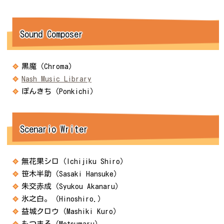
Sound Composer
黒魔（Chroma）
Nash Music Library
ぽんきち（Ponkichi）
Scenario Writer
無花果シロ（Ichijiku Shiro）
笹木半助（Sasaki Hansuke）
朱交赤成（Syukou Akanaru）
氷之白。（Hinoshiro.）
益城クロウ（Mashiki Kuro）
もつまる（Motsumaru）