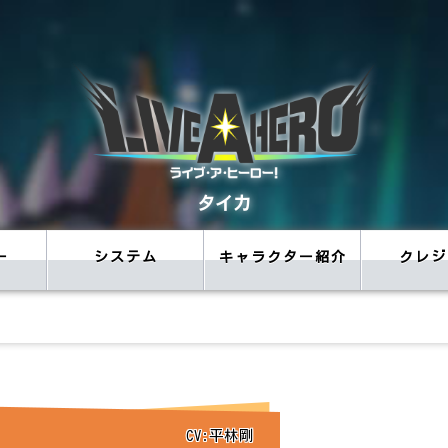
タイカ
ー
システム
キャラクター紹介
クレジ
CV:平林剛