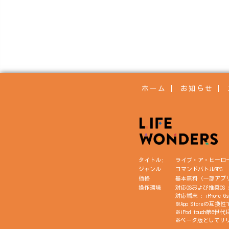
ホーム
お知らせ
タイトル;
ライブ・ア・ヒーロ
ジャンル
コマンドバトルRPG
価格
基本無料（一部アプ
操作環境
対応OSおよび推奨OS : i
対応端末 : iPhone 6s
※App Store
※iPod touch第6
※ベータ版としてリリ