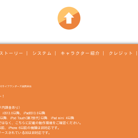
ストーリー
システム
キャラクター紹介
クレジット
©ライフワンダーズ合同会社
ー！
リ内課金あり）
OS13.0以降、iPadOS13.0以降
以降, iPod Touch(第7世代)以降, iPad mini 4以降
の互換性ではなく、こちらに記載の動作環境をご確認ください。
世代以前、iPhone 6以前の機種は非対応です。
ースされているOSは非対応です。