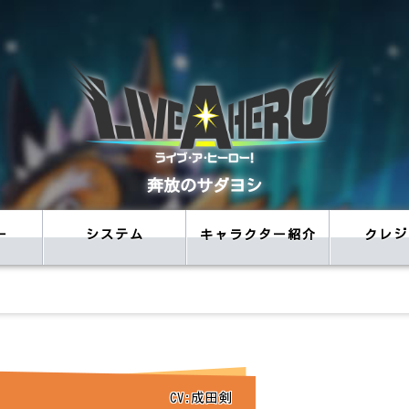
奔放のサダヨシ
ー
システム
キャラクター紹介
クレジ
CV:成田剣