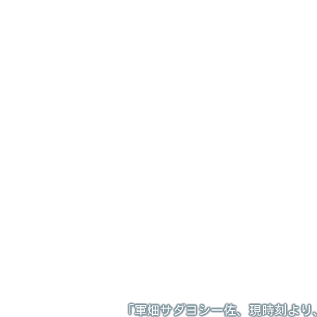
「軍畑サダヨシ一佐、現時刻より