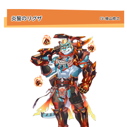
炎誓のリグザ
CV:檜山修之