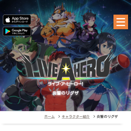
炎誓のリグザ
ホーム
>
キャラクター紹介
> 炎誓のリグザ