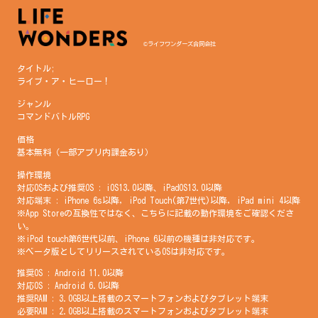
©ライフワンダーズ合同会社
タイトル;
ライブ・ア・ヒーロー！
ジャンル
コマンドバトルRPG
価格
基本無料（一部アプリ内課金あり）
操作環境
対応OSおよび推奨OS : iOS13.0以降、iPadOS13.0以降
対応端末 : iPhone 6s以降, iPod Touch(第7世代)以降, iPad mini 4以降
※App Storeの互換性ではなく、こちらに記載の動作環境をご確認くださ
い。
※iPod touch第6世代以前、iPhone 6以前の機種は非対応です。
※ベータ版としてリリースされているOSは非対応です。
推奨OS : Android 11.0以降
対応OS : Android 6.0以降
推奨RAM : 3.0GB以上搭載のスマートフォンおよびタブレット端末
必要RAM : 2.0GB以上搭載のスマートフォンおよびタブレット端末