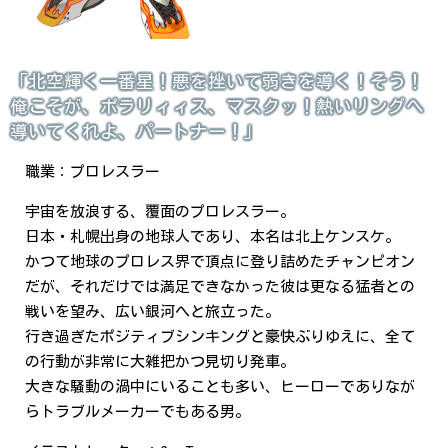
「北空輝く一番星！悪を挫いて弱きを導く！そう！
俺こそが、ポラリィィス、マスクッ！熱いリングへ
導いてくれよ、パートナー！」
職業：プロレスラー
宇宙を放浪する、覆面のプロレスラー。
日本・札幌出身の地球人であり、本名は北上ケンスケ。
かつて地球のプロレス界で頂点に登り詰めたチャンピオン
だが、それだけでは満足できなかった彼は更なる猛者との
戦いを望み、広い銀河へと旅立った。
行き過ぎたポジティブシンキングと豪快ぶりゆえに、全て
の行動が非常に大雑把かつ見切り発車。
大きな騒動の渦中にいることも多い、ヒーローでありなが
らトラブルメーカーでもある男。