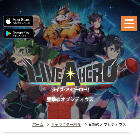
猛撃のオブシディウス
ホーム
>
キャラクター紹介
> 猛撃のオブシディウス