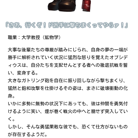
「さあ、行くぞ！ド派手に撃ちまくってやらァ！」
職業：大学教授（鉱物学）
大事な後輩たちの尊厳が踏みにじられ、自身の夢の一端が
勝手に解析されていく状況に猛烈な怒りを覚えたオブシデ
ィウスは、自分たちを支配せんとする者への徹底抗戦を誓
い、変身する。
大きなガトリング砲を自在に振り回しながら撃ちまくり、
猛然と飽和攻撃を仕掛けるその姿は、まさに破壊衝動の化
身。
いかに多勢に無勢の状況下にあっても、彼は仲間を勇気付
けるように笑い、煙が巻く戦火の中へと臆せず突入してい
く。
しかし、そんな勇猛果敢な彼でも、恐くて仕方がないもの
が存在するようだ。