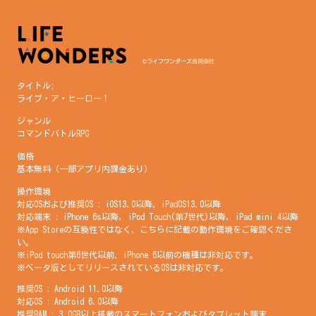
©ライフワンダーズ合同会社
タイトル;
ライブ・ア・ヒーロー！
ジャンル
コマンドバトルRPG
価格
基本無料（一部アプリ内課金あり）
操作環境
対応OSおよび推奨OS : iOS13.0以降、iPadOS13.0以降
対応端末 : iPhone 6s以降, iPod Touch(第7世代)以降, iPad mini 4以降
※App Storeの互換性ではなく、こちらに記載の動作環境をご確認くださ
い。
※iPod touch第6世代以前、iPhone 6以前の機種は非対応です。
※ベータ版としてリリースされているOSは非対応です。
推奨OS : Android 11.0以降
対応OS : Android 6.0以降
推奨RAM : 3.0GB以上搭載のスマートフォンおよびタブレット端末