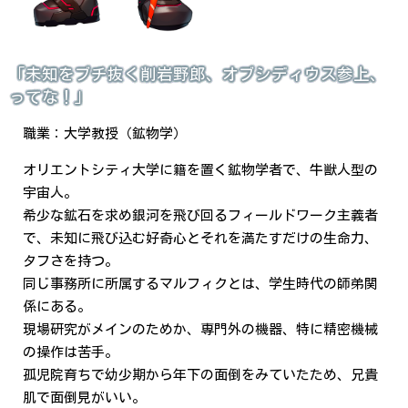
「未知をブチ抜く削岩野郎、オブシディウス参上、
ってな！」
職業：大学教授（鉱物学）
オリエントシティ大学に籍を置く鉱物学者で、牛獣人型の
宇宙人。
希少な鉱石を求め銀河を飛び回るフィールドワーク主義者
で、未知に飛び込む好奇心とそれを満たすだけの生命力、
タフさを持つ。
同じ事務所に所属するマルフィクとは、学生時代の師弟関
係にある。
現場研究がメインのためか、専門外の機器、特に精密機械
の操作は苦手。
孤児院育ちで幼少期から年下の面倒をみていたため、兄貴
肌で面倒見がいい。