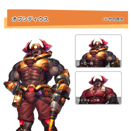
オブシディウス
CV:竹内良太
ヒーロー時
サイドキック時