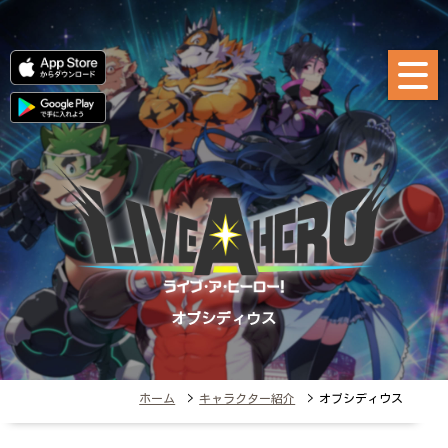
オブシディウス
ホーム
>
キャラクター紹介
> オブシディウス