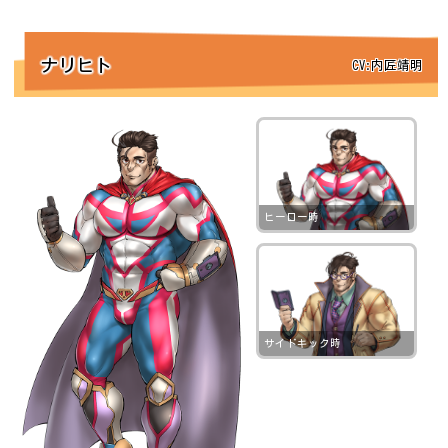
ナリヒト
CV:内匠靖明
ヒーロー時
サイドキック時