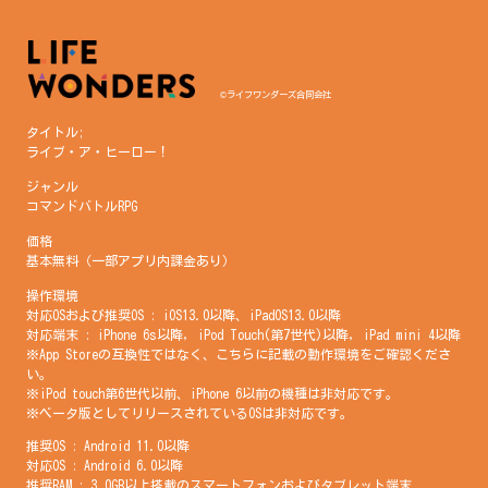
©ライフワンダーズ合同会社
タイトル;
ライブ・ア・ヒーロー！
ジャンル
コマンドバトルRPG
価格
基本無料（一部アプリ内課金あり）
操作環境
対応OSおよび推奨OS : iOS13.0以降、iPadOS13.0以降
対応端末 : iPhone 6s以降, iPod Touch(第7世代)以降, iPad mini 4以降
※App Storeの互換性ではなく、こちらに記載の動作環境をご確認くださ
い。
※iPod touch第6世代以前、iPhone 6以前の機種は非対応です。
※ベータ版としてリリースされているOSは非対応です。
推奨OS : Android 11.0以降
対応OS : Android 6.0以降
推奨RAM : 3.0GB以上搭載のスマートフォンおよびタブレット端末