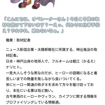
「こんにちは、オペレーターさん！今日こそ僕の取
材を受けて下さいます？…えっ、代わりに仕事手伝
え？やれやれ、敵わないなぁ。」
職業：取材記者
ニュース配信企業・太陽新報社に所属する、神出鬼没の取
材記者。
日本・神戸出身の地球人で、フルネームは軽江（かるえ）
ナリヒト。
一見大人しそうな男なのだが、ヒーローの話題になると暑
苦しいまでの熱量を発しながら食いついてくる。
常にヒーロー関連の特ダネを求めて方々を駆け回ってお
り、本社にいる事は殆ど無い。
古今東西のヒーローやヴィラン、カイブツに関する情報を
プロファイリングしている情報通。