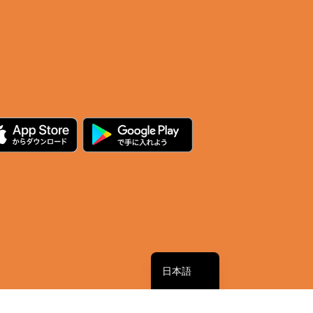
繁體中文
简体中文
English
日本語
す。