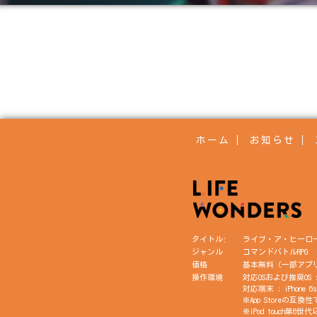
ホーム
お知らせ
タイトル;
ライブ・ア・ヒーロ
ジャンル
コマンドバトルRPG
価格
基本無料（一部アプ
操作環境
対応OSおよび推奨OS : i
対応端末 : iPhone 6s
※App Store
※iPod touch第6