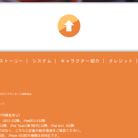
ストーリー
システム
キャラクター紹介
クレジット
©ライフワンダーズ合同会社
ー！
リ内課金あり）
OS13.0以降、iPadOS13.0以降
以降, iPod Touch(第7世代)以降, iPad mini 4以降
の互換性ではなく、こちらに記載の動作環境をご確認ください。
世代以前、iPhone 6以前の機種は非対応です。