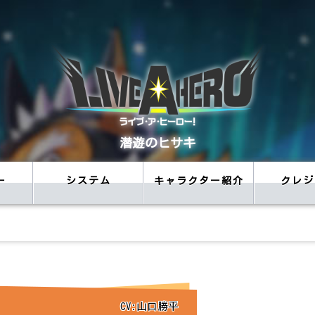
潜遊のヒサキ
ー
システム
キャラクター紹介
クレジ
CV:山口勝平