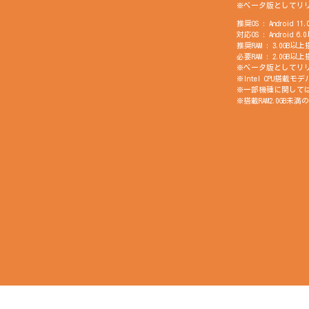
※ベータ版としてリリ
推奨OS : Android 11
対応OS : Android 6
推奨RAM : 3.0
必要RAM : 2.0
※ベータ版としてリリ
※Intel CPU搭載
※一部機種に関して
※搭載RAM2.0GB
※