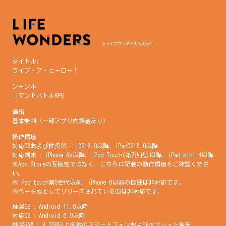
©ライフワンダーズ合同会社
タイトル;
ライブ・ア・ヒーロー！
ジャンル
コマンドバトルRPG
価格
基本無料（一部アプリ内課金あり）
操作環境
対応OSおよび推奨OS : iOS13.0以降、iPadOS13.0以降
対応端末 : iPhone 6s以降, iPod Touch(第7世代)以降, iPad mini 4以降
※App Storeの互換性ではなく、こちらに記載の動作環境をご確認くださ
い。
※iPod touch第6世代以前、iPhone 6以前の機種は非対応です。
※ベータ版としてリリースされているOSは非対応です。
推奨OS : Android 11.0以降
対応OS : Android 6.0以降
推奨RAM : 3.0GB以上搭載のスマートフォンおよびタブレット端末