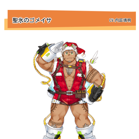
聖氷のゴメイサ
CV:内匠靖明