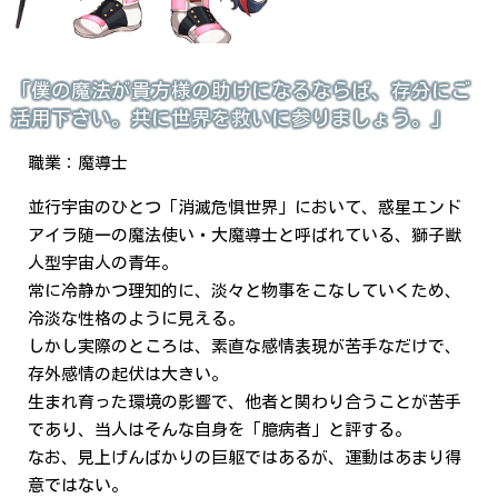
「僕の魔法が貴方様の助けになるならば、存分にご
活用下さい。共に世界を救いに参りましょう。」
職業：魔導士
並行宇宙のひとつ「消滅危惧世界」において、惑星エンド
アイラ随一の魔法使い・大魔導士と呼ばれている、獅子獣
人型宇宙人の青年。
常に冷静かつ理知的に、淡々と物事をこなしていくため、
冷淡な性格のように見える。
しかし実際のところは、素直な感情表現が苦手なだけで、
存外感情の起伏は大きい。
生まれ育った環境の影響で、他者と関わり合うことが苦手
であり、当人はそんな自身を「臆病者」と評する。
なお、見上げんばかりの巨躯ではあるが、運動はあまり得
意ではない。