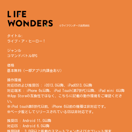
©ライフワンダーズ合同会社
タイトル;
ライブ・ア・ヒーロー！
ジャンル
コマンドバトルRPG
価格
基本無料（一部アプリ内課金あり）
操作環境
対応OSおよび推奨OS : iOS13.0以降、iPadOS13.0以降
対応端末 : iPhone 6s以降, iPod Touch(第7世代)以降, iPad mini 4以降
※App Storeの互換性ではなく、こちらに記載の動作環境をご確認くださ
い。
※iPod touch第6世代以前、iPhone 6以前の機種は非対応です。
※ベータ版としてリリースされているOSは非対応です。
推奨OS : Android 11.0以降
対応OS : Android 6.0以降
推奨RAM : 3.0GB以上搭載のスマートフォンおよびタブレット端末