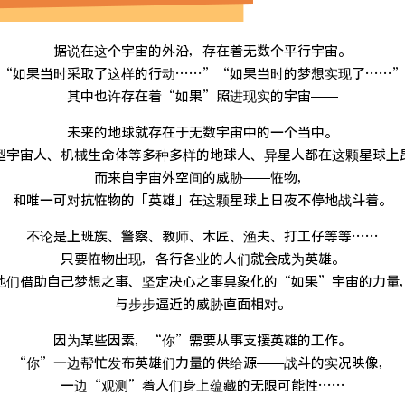
据说在这个宇宙的外沿，存在着无数个平行宇宙。
“如果当时采取了这样的行动……”“如果当时的梦想实现了……
其中也许存在着“如果”照进现实的宇宙——
未来的地球就存在于无数宇宙中的一个当中。
型宇宙人、机械生命体等多种多样的地球人、异星人都在这颗星球上
而来自宇宙外空间的威胁——恠物，
和唯一可对抗恠物的「英雄」在这颗星球上日夜不停地战斗着。
不论是上班族、警察、教师、木匠、渔夫、打工仔等等……
只要恠物出现，各行各业的人们就会成为英雄。
他们借助自己梦想之事、坚定决心之事具象化的“如果”宇宙的力量
与步步逼近的威胁直面相对。
因为某些因素，“你”需要从事支援英雄的工作。
“你”一边帮忙发布英雄们力量的供给源——战斗的实况映像，
一边“观测”着人们身上蕴藏的无限可能性……