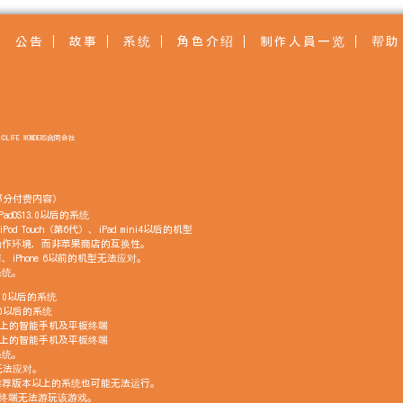
公告
故事
系统
角色介绍
制作人員一览
帮助
©LIFE WONDERS合同会社
部分付费内容）
PadOS13.0以后的系统
Pod Touch（第6代）、iPad mini4以后的机型
动作环境，而非苹果商店的互换性。
代以前、iPhone 6以前的机型无法应对。
系统。
11.0以后的系统
6.0以后的系统
GB以上的智能手机及平板终端
GB以上的智能手机及平板终端
系统。
型无法应对。
推荐版本以上的系统也可能无法运行。
GB的终端无法游玩该游戏。