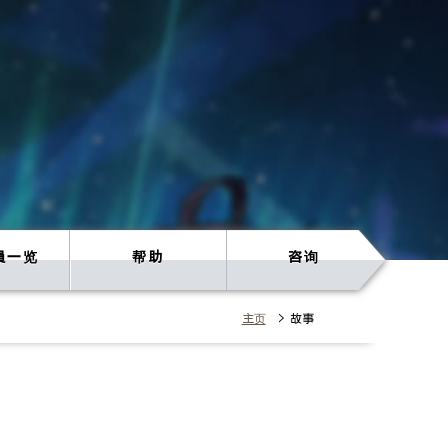
員一览
帮助
咨询
主页
> 故事