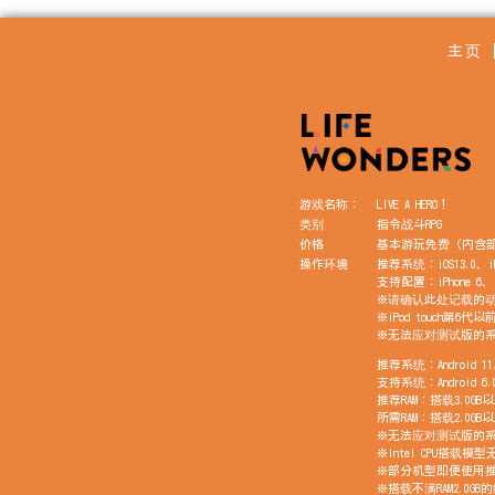
主页
游戏名称：
LIVE A HERO！
类别
指令战斗RPG
价格
基本游玩免费（内含
操作环境
推荐系统：iOS13.0、i
支持配置：iPhone 6、i
※请确认此处记载的
※iPod touch第6
※无法应对测试版的
推荐系统：Android 
支持系统：Android 
推荐RAM：搭载3.0
所需RAM：搭载2.0
※无法应对测试版的
※Intel CPU搭载模
※部分机型即便使用
※搭载不满RAM2.0