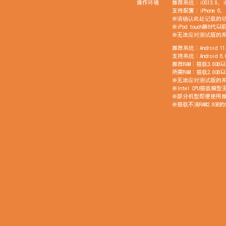
操作环境
推荐系统：iOS13.0、i
支持配置：iPhone 6、i
※请确认此处记载的
※iPod touch第6
※无法应对测试版的
推荐系统：Android 
支持系统：Android 
推荐RAM：搭载3.0
所需RAM：搭载2.0
※无法应对测试版的
※Intel CPU搭载模
※部分机型即便使用
※搭载不满RAM2.0