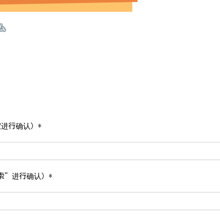
ム
进行确认）*
索”进行确认）*