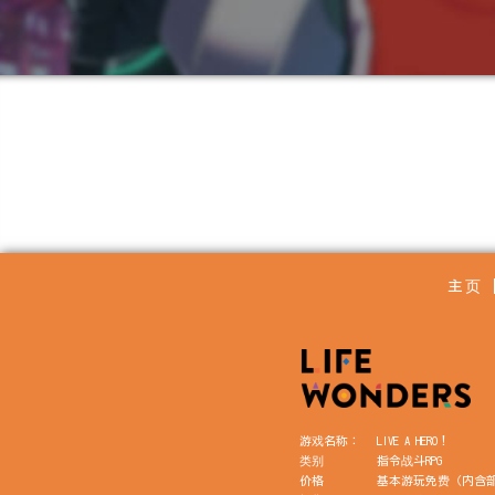
主页
游戏名称：
LIVE A HERO！
类别
指令战斗RPG
价格
基本游玩免费（内含