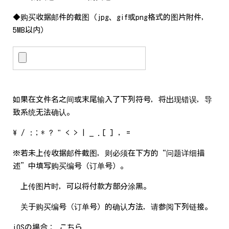
◆购买收据邮件的截图（jpg、gif或png格式的图片附件，
5MB以内）
如果在文件名之间或末尾输入了下列符号，将出现错误，导
致系统无法确认。
\ / :；* ? " < > | _ .[ ] , =
※若未上传收据邮件截图，则必须在下方的“问题详细描
述”中填写购买编号（订单号）。
上传图片时，可以将付款方部分涂黑。
关于购买编号（订单号）的确认方法，请参阅下列链接。
iOSの場合： こちら