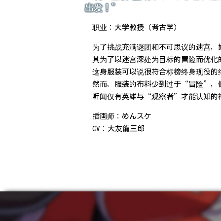
出发！”
职业：大学教授（考古学）
为了挑战充满谜团和不可思议的迷宫，
其为了以迷宫深处为目标的冒险而优化
这身服装可以说很符合标榜终身现役的
然而，服装的布料少到过于“冒险”，
听闻仅有英雄与“观察者”才能认知的
插画师：めんスケ
CV：大友龍三郎