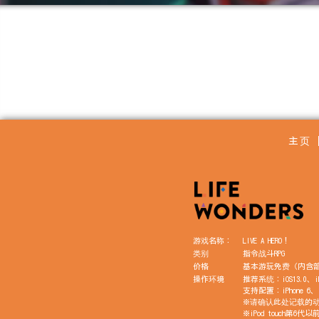
主页
游戏名称：
LIVE A HERO！
类别
指令战斗RPG
价格
基本游玩免费（内含
操作环境
推荐系统：iOS13.0、i
支持配置：iPhone 6、i
※请确认此处记载的
※iPod touch第6