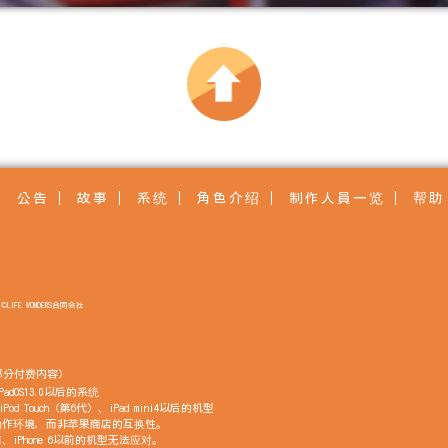
公告
故事
系统
角色介绍
制作人員一览
帮助
©LIFE WONDERS合同会社
部分付费内容）
PadOS13.0以后的系统
Pod Touch（第6代）、iPad mini4以后的机型
动作环境，而非苹果商店的互换性。
代以前、iPhone 6以前的机型无法应对。