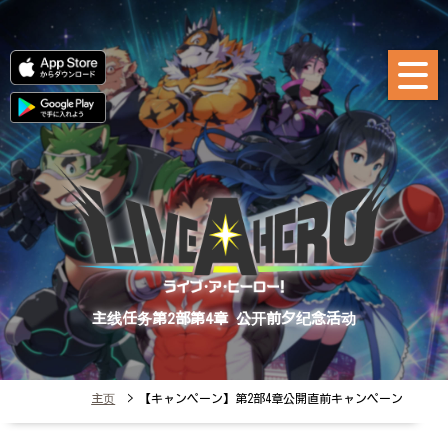
主线任务第2部第4章 公开前夕纪念活动
主页
> 【キャンペーン】第2部4章公開直前キャンペーン