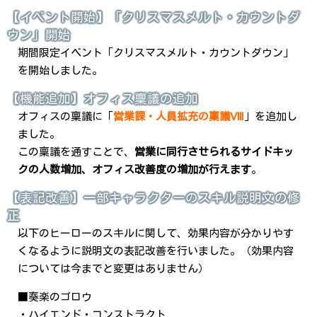
【イベント開始】「クリスマスメルト・カウントダ
ウン」開始
期間限定イベント「クリスマスメルト・カウントダウン」
を開始しました。
【機能追加】オフィス稟議の追加
オフィスの稟議に「
営業課・人員拡充の稟議Ⅷ
」を追加し
ました。
この稟議を通すことで、
営業に同行させられるサイドキッ
クの人数増加、オフィス改善度の増加が行えます
。
【表記改善】一部キャラクターのスキル説明文の修
正
以下のヒーローのスキルに関して、効果内容が分かりやす
くなるように説明文の表記改善を行いました。（効果内容
については今までと変更はありません）
■奏楽のゴロウ
・ハイエンド・コンストラクト