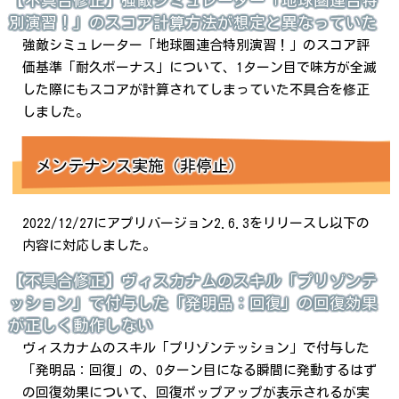
【不具合修正】強敵シミュレーター「地球圏連合特
別演習！」のスコア計算方法が想定と異なっていた
強敵シミュレーター「地球圏連合特別演習！」のスコア評
価基準「耐久ボーナス」について、1ターン目で味方が全滅
した際にもスコアが計算されてしまっていた不具合を修正
しました。
メンテナンス実施（非停止）
2022/12/27にアプリバージョン2.6.3をリリースし以下の
内容に対応しました。
【不具合修正】ヴィスカナムのスキル「プリゾンテ
ッション」で付与した「発明品：回復」の回復効果
が正しく動作しない
ヴィスカナムのスキル「プリゾンテッション」で付与した
「発明品：回復」の、0ターン目になる瞬間に発動するはず
の回復効果について、回復ポップアップが表示されるが実