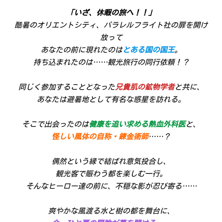
「いざ、休暇の旅へ！！」
酷暑のオリエントシティ、パラレルフライト社の扉を開け
放って
あなたの前に現れたのは
とある国の国王
。
持ち込まれたのは……観光旅行の同行依頼！？
同じく参加することとなった
兄貴肌の鉱物学者
と共に、
あなたは避暑地として有名な惑星を訪れる。
そこで出会ったのは
健康を追い求める熱血外科医
と、
怪しい風体の自称・錬金術師
……？
偶然という縁で結ばれ意気投合し、
観光客で賑わう都を楽しむ一行。
そんなヒーロー達の前に、不穏な影が忍び寄る……
爽やかな風渡る水と樹の都を舞台に、