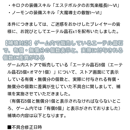
・キロクの装備スキル「エステボルタのお気楽艦長Ⅰ～Ⅵ」
・ノーモンの装備スキル「大魔導士の叡智Ⅰ～Ⅵ」
本件につきましては、ご迷惑をおかけしたプレイヤーの皆
様に、お詫びとしてエーテル晶石x1を配布いたしました。
【補填対応】ゲーム内で販売しているエーテル晶石
で、有償・無償分の個数表示と、実際に付与される
個数に差異がある
ゲーム内ストアで販売している「エーテル晶石6個（エーテ
ル晶石5個+オマケ1個）」について、ストア画面にて表示
している有償・無償分の個数と、実際に付与される有償・
無償分の個数に差異が生じていた不具合に関しまして、補
填を実施させていただきました。
（有償石5個と無償分1個と表示されなければならないとこ
ろ、ゲーム内では「有償6個」と表示がされておりました）
補填の内容は以下となります。
■不具合修正日時