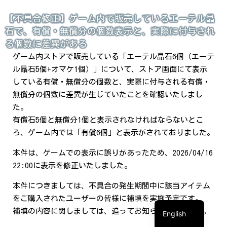
【不具合修正】ゲーム内で販売しているエーテル晶
石で、有償・無償分の個数表示と、実際に付与され
る個数に差異がある
ゲーム内ストアで販売している「エーテル晶石6個（エーテ
ル晶石5個+オマケ1個）」について、ストア画面にて表示
している有償・無償分の個数と、実際に付与される有償・
無償分の個数に差異が生じていたことを確認いたしまし
た。
有償石5個と無償分1個と表示されなければならないとこ
ろ、ゲーム内では「有償6個」と表示がされておりました。
本件は、ゲームでの表示に誤りがあったため、2026/04/16
繁體中文
22:00に表示を修正いたしました。
简体中文
本件につきましては、不具合の発生期間中に該当アイテム
日本語
をご購入されたユーザーの皆様に補填を実施予定です。
補填の内容に関しましては、追ってお知らせいたします。
English