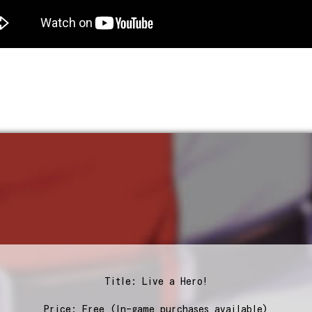
Title: Live a Hero!
Price: Free (In-game purchases available)