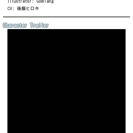
Illustrator: GomTang
CV: 後藤ヒロキ
Character Trailer