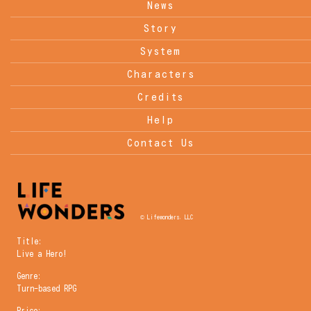
News
Story
System
Characters
Credits
Help
Contact Us
© Lifewonders, LLC
Title:
Live a Hero!
Genre:
Turn-based RPG
Price: