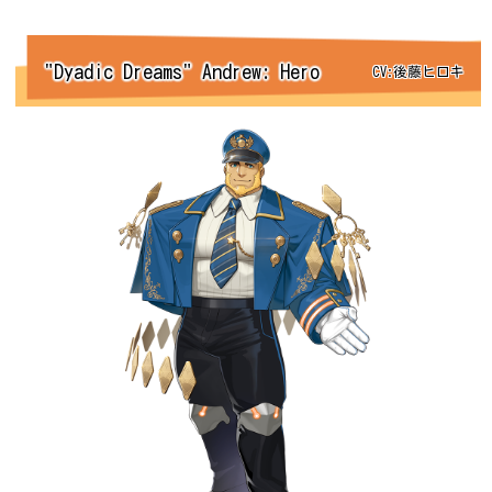
"Dyadic Dreams" Andrew: Hero
CV:後藤ヒロキ