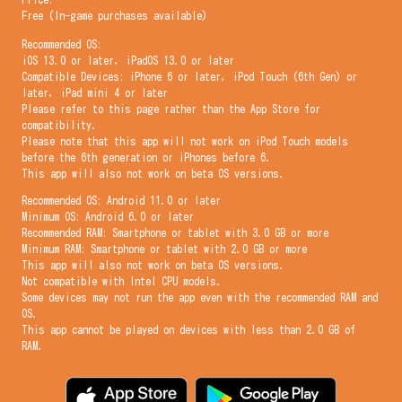
Free (In-game purchases available)
Recommended OS:
iOS 13.0 or later, iPadOS 13.0 or later
Compatible Devices: iPhone 6 or later, iPod Touch (6th Gen) or
later, iPad mini 4 or later
Please refer to this page rather than the App Store for
compatibility.
Please note that this app will not work on iPod Touch models
before the 6th generation or iPhones before 6.
This app will also not work on beta OS versions.
Recommended OS: Android 11.0 or later
Minimum OS: Android 6.0 or later
Recommended RAM: Smartphone or tablet with 3.0 GB or more
Minimum RAM: Smartphone or tablet with 2.0 GB or more
This app will also not work on beta OS versions.
Not compatible with Intel CPU models.
Some devices may not run the app even with the recommended RAM and
OS.
This app cannot be played on devices with less than 2.0 GB of
RAM.