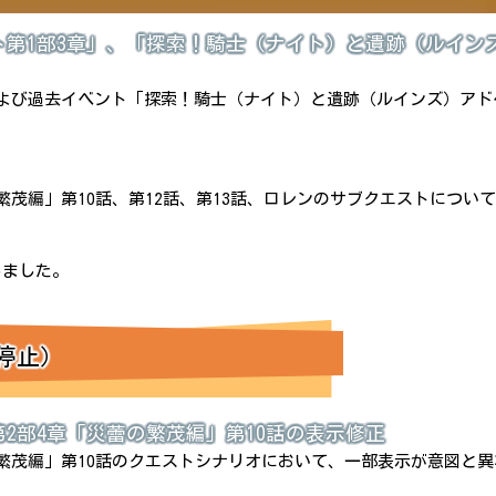
ト第1部3章」、「探索！騎士（ナイト）と遺跡（ルイン
および過去イベント「探索！騎士（ナイト）と遺跡（ルインズ）ア
。
繁茂編」第10話、第12話、第13話、ロレンのサブクエストについ
応しました。
停止）
2部4章「災蕾の繁茂編」第10話の表示修正
の繁茂編」第10話のクエストシナリオにおいて、一部表示が意図と