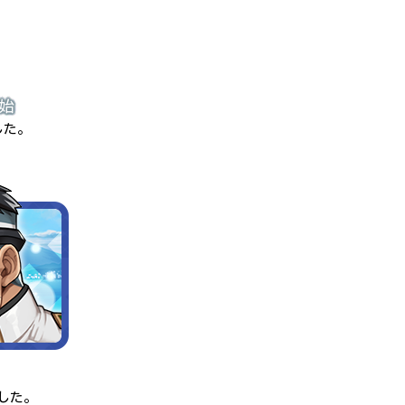
。
始
した。
した。