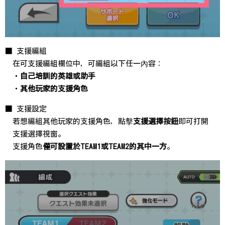
■ 支援編組
在可支援編組欄位中，可編組以下任一內容：
・
自己培訓的英雄或助手
・
其他玩家的支援角色
■ 支援設定
若想編組其他玩家的支援角色，點擊
支援選擇按鈕
即可打開
支援選擇視窗。
支援角色
僅可設置於TEAM1或TEAM2的其中一方
。