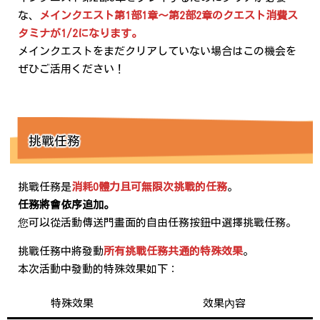
な、
メインクエスト第1部1章～第2部2章のクエスト消費ス
タミナが1/2になります。
メインクエストをまだクリアしていない場合はこの機会を
ぜひご活用ください！
挑戰任務
挑戰任務是
消耗0體力且可無限次挑戰的任務
。
任務將會依序追加。
您可以從活動傳送門畫面的自由任務按鈕中選擇挑戰任務。
挑戰任務中將發動
所有挑戰任務共通的特殊效果
。
本次活動中發動的特殊效果如下：
特殊效果
效果內容