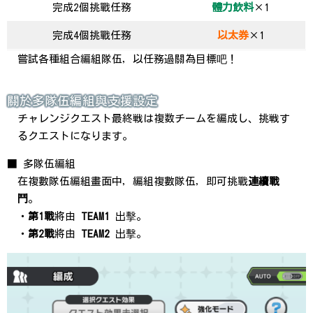
完成2個挑戰任務
體力飲料
×1
完成4個挑戰任務
以太券
×1
嘗試各種組合編組隊伍，以任務過關為目標吧！
關於多隊伍編組與支援設定
チャレンジクエスト最終戦は複数チームを編成し、挑戦す
るクエストになります。
■ 多隊伍編組
在複數隊伍編組畫面中，編組複數隊伍，即可挑戰
連續戰
鬥
。
・
第1戰
將由
TEAM1
出擊。
・
第2戰
將由
TEAM2
出擊。