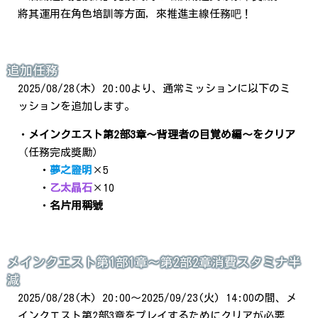
將其運用在角色培訓等方面，來推進主線任務吧！
追加任務
2025/08/28(木) 20:00より、通常ミッションに以下のミ
ッションを追加します。
・
メインクエスト第2部3章～背理者の目覚め編～をクリア
（任務完成獎勵）
・
夢之證明
×5
・
乙太晶石
×10
・
名片用稱號
メインクエスト第1部1章～第2部2章消費スタミナ半
減
2025/08/28(木) 20:00～2025/09/23(火) 14:00の間、メ
インクエスト第2部3章をプレイするためにクリアが必要