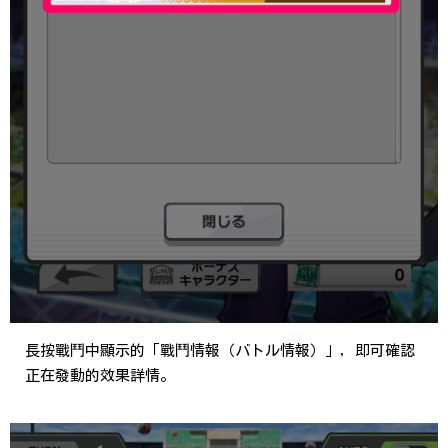
長按戰鬥中顯示的「戰鬥情報（バトル情報）」，即可確認
正在發動的效果詳情。