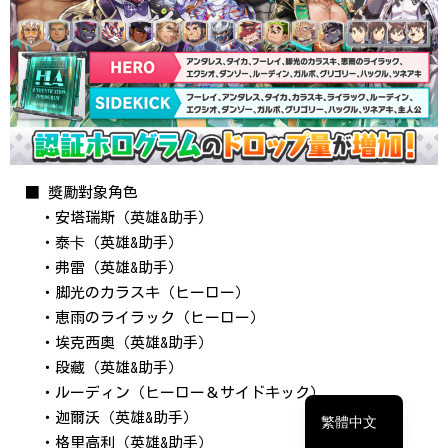
■ 獎勵對象角色
・安塔瑞斯（英雄&助手）
・泰卡（英雄&助手）
・弗雷（英雄&助手）
・脚光のカラスキ（ヒーロー）
・恵雨のライラック（ヒーロー）
简体中文
・埃克西奧（英雄&助手）
English
・段藏（英雄&助手）
日本語
・ルーディン（ヒーロー＆サイドキック）
・迦爾沃（英雄&助手）
繁體中文
・格里高利（英雄&助手）