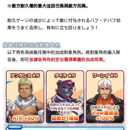
※
敵方耐久槽的最大值因任務與敵方而異。
耐久ゲージの減少によって敵に付与されるバフ・デバフ効
果をうまく活用し、有利に立ち回りましょう！
挑戰任務的加成對象角色
以下角色為挑戰任務中的加成對象角色。將對象角色編入隊
伍後，即可
依據各角色的定位獲得專屬的加成效果
。