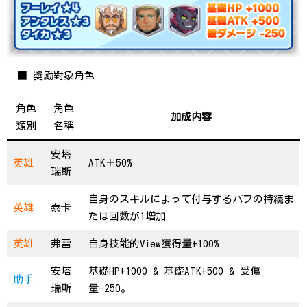
■ 獎勵對象角色
角色
角色
加成内容
類別
名稱
安塔
英雄
ATK＋50%
瑞斯
自身のスキルによって付与するバフの持続ま
英雄
泰卡
たは回数が1増加
英雄
弗雷
自身技能的View獲得量+100%
安塔
基礎HP+1000 & 基礎ATK+500 & 受傷
助手
瑞斯
量-250。