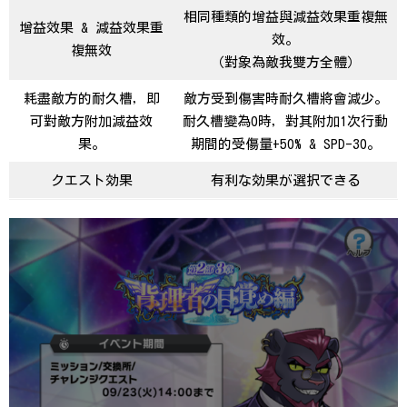
相同種類的增益與減益效果重複無
增益效果 & 減益效果重
效。
複無效
（對象為敵我雙方全體）
耗盡敵方的耐久槽，即
敵方受到傷害時耐久槽將會減少。
可對敵方附加減益效
耐久槽變為0時，對其附加1次行動
果。
期間的受傷量+50% & SPD-30。
クエスト効果
有利な効果が選択できる