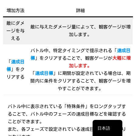
増加方法
詳細
敵にダメ
敵に与えたダメージ量によって、観客ゲージが増
ージを与
加します。
える
バトル中、特定タイミングで提示される「
達成目
標
」をクリアすることで、観客ゲージが
大幅に増
「
達成目
加します。
標
」をク
「
達成目標
」に期間が設定されている場合は、期
リアする
間内に条件をクリアすることで、観客ゲージを増
やすことができます。
繁體中文
バトル中に表示されている「特殊条件」をロングタップす
简体中文
ることで、バトル中のフェーズの達成目標などを確認する
English
ことができます。
日本語
また、各フェーズで設定されている達成目標は以下の通り