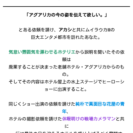
「アグアリカの今の姿を伝えて欲しい。」
とある依頼を請け、
アカシ
と共にムイラウカⅢの
巨大エンタメ都市を訪れたあなた。
気怠い雰囲気を漂わせるホテリエ
から説明を聞いたその依
頼は
廃業することが決まった老舗ホテル・アグアリカからのも
の。
そしてその内容はホテル屋上の水上ステージでヒーローシ
ョーに出演すること。
同じくショー出演の依頼を請けた
純朴で真面目な花屋の青
年
、
ホテルの撮影依頼を請けた
休暇明けの戦場カメラマン
と共
に