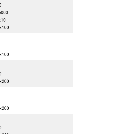
0
000
x10
x100
x100
0
x200
x200
0