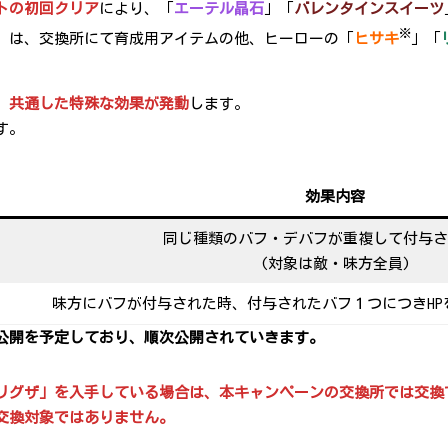
トの初回クリア
により、「
エーテル晶石
」「
バレンタインスイーツ
※
」は、交換所にて育成用アイテムの他、ヒーローの「
ヒサキ
」「
、
共通した特殊な効果が発動
します。
す。
効果内容
同じ種類のバフ・デバフが重複して付与さ
(対象は敵・味方全員)
味方にバフが付与された時、付与されたバフ１つにつきHPを
公開を予定しており、順次公開されていきます。
リグザ」を入手している場合は、本キャンペーンの交換所では交換
交換対象ではありません。