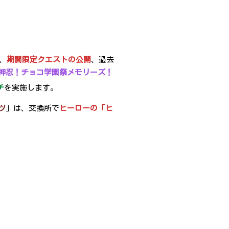
。
、
期間限定クエストの公開
、過去
押忍！チョコ学園祭メモリーズ！
チ
を実施します。
ツ
」は、交換所で
ヒーローの「ヒ