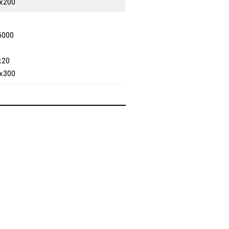
x200
000
x20
x300