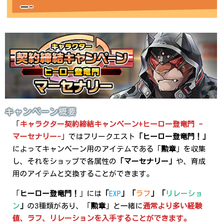
ー-
キャンペーン概要
「
キャラクター契約締結キャンペーン
+ヒーロー登竜門
-
マーセナリー-
」ではフリークエスト
「ヒーロー登竜門！」
によってキャンペーン用のアイテムである「
勲章
」を収集
し、それをショップで各属性の
「マーセナリー」
や、育成
用のアイテムと交換することができます。
「
ヒーロー登竜門！
」には
「
EXP
」「
ラフ
」「
リレーショ
ン
」
の3種類があり、「
勲章
」と一緒に
通常より多い経験
値、ラフ、リレーションを入手することができます。