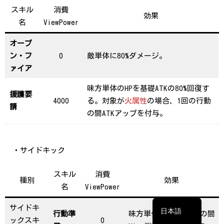
スキル
消費
効果
名
ViewPower
オープ
ン・フ
0
敵単体に80%ダメージ。
ァイア
味方単体のHPを基礎ATKの80%回復す
援護要
4000
る。対象が
火属性
の場合、1回の行動
請
の間ATKアップを付与。
・サイドキック
繁體中文
スキル
消費
简体中文
種別
効果
名
ViewPower
English
サイドキ
日本語
行動準
味方単体に1回の行動の間
ックスキ
0