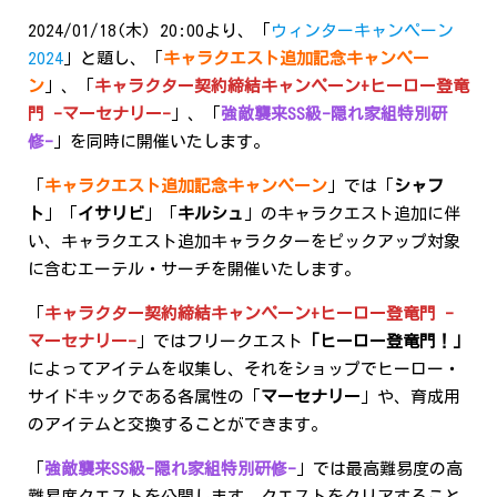
2024/01/18(木) 20:00より、「
ウィンターキャンペーン
2024
」と題し、「
キャラクエスト追加記念キャンペー
ン
」、「
キャラクター契約締結キャンペーン+ヒーロー登竜
門 -マーセナリー-
」、「
強敵襲来SS級-隠れ家組特別研
修-
」を同時に開催いたします。
「
キャラクエスト追加記念キャンペーン
」では「
シャフ
ト
」「
イサリビ
」「
キルシュ
」のキャラクエスト追加に伴
い、キャラクエスト追加キャラクターをピックアップ対象
に含むエーテル・サーチを開催いたします。
「
キャラクター契約締結キャンペーン
+ヒーロー登竜門
-
マーセナリー-
」ではフリークエスト
「ヒーロー登竜門！」
によってアイテムを収集し、それをショップでヒーロー・
サイドキックである各属性の「
マーセナリー
」や、育成用
のアイテムと交換することができます。
「
強敵襲来SS級
-隠れ家組特別研修-
」では最高難易度の高
難易度クエストを公開します。クエストをクリアすること