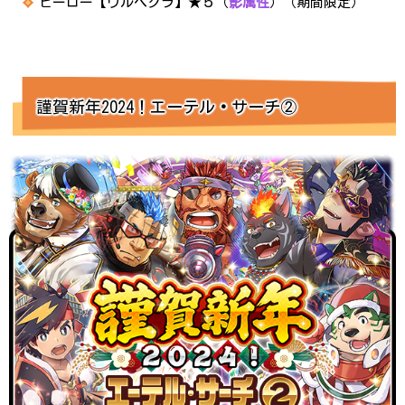
ヒーロー【ウルペクラ】★５（
影属性
）（期間限定）
謹賀新年2024！エーテル
・
サーチ②