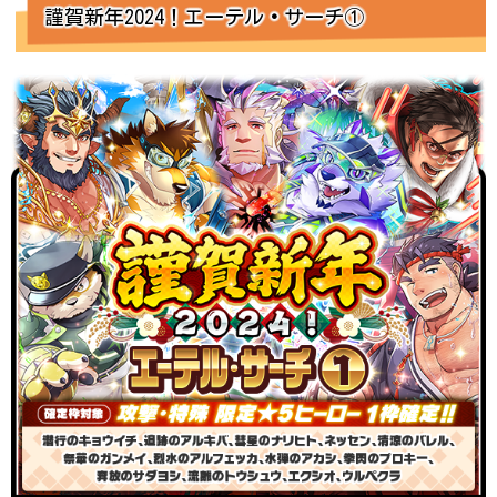
謹賀新年2024！エーテル
・
サーチ①