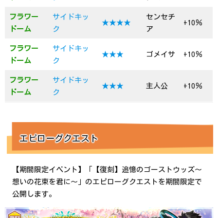
フラワー
サイドキッ
センセチ
★★★★
+10％
ドーム
ク
ア
フラワー
サイドキッ
★★★
ゴメイサ
+10％
ドーム
ク
フラワー
サイドキッ
★★★
主人公
+10％
ドーム
ク
エピローグクエスト
【期間限定イベント】「【復刻】追憶のゴーストウッズ～
想いの花束を君に～」のエピローグクエストを期間限定で
公開します。