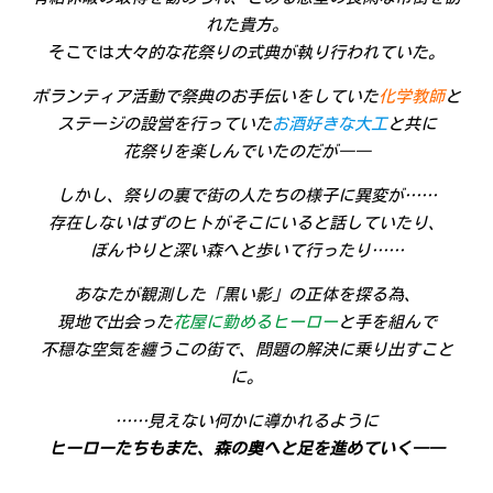
れた貴方。
そこでは
大々的な花祭りの式典が執り行われていた。
ボランティア活動で祭典のお手伝いをしていた
化学教師
と
ステージの設営を行っていた
お酒好きな大工
と共に
花祭りを楽しんでいたのだが――
しかし、祭りの裏で街の人たちの様子に異変が……
存在しないはずのヒトがそこにいると話していたり、
ぼんやりと深い森へと歩いて行ったり……
あなたが観測した「黒い影」の正体を探る為、
現地で出会った
花屋に勤めるヒーロー
と手を組んで
不穏な空気を纏うこの街で、問題の解決に乗り出すこと
に。
……見えない何かに導かれるように
ヒーローたちもまた、森の奥へと足を進めていく――