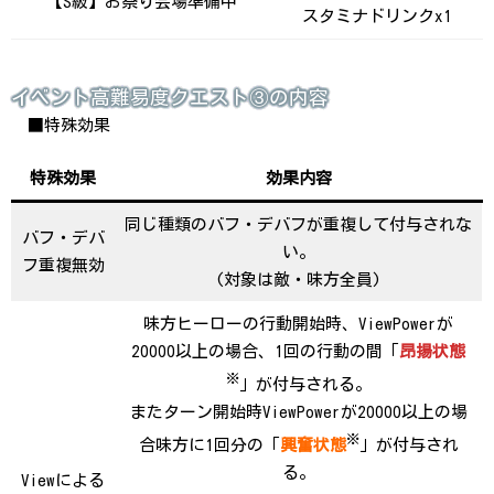
【S級】お祭り会場準備中
スタミナドリンクx1
イベント高難易度クエスト③の内容
■特殊効果
特殊効果
効果内容
同じ種類のバフ・デバフが重複して付与されな
バフ・デバ
い。
フ重複無効
(対象は敵・味方全員)
味方ヒーローの行動開始時、ViewPowerが
20000以上の場合、1回の行動の間「
昂揚状態
※
」が付与される。
またターン開始時ViewPowerが20000以上の場
※
合味方に1回分の「
興奮状態
」が付与され
る。
Viewによる