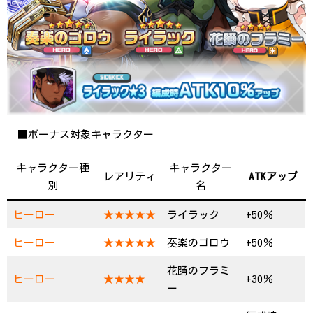
■ボーナス対象キャラクター
キャラクター種
キャラクター
レアリティ
ATKアップ
別
名
ヒーロー
★★★★★
ライラック
+50％
ヒーロー
★★★★★
奏楽のゴロウ
+50％
花踊のフラミ
ヒーロー
★★★★
+30％
ー