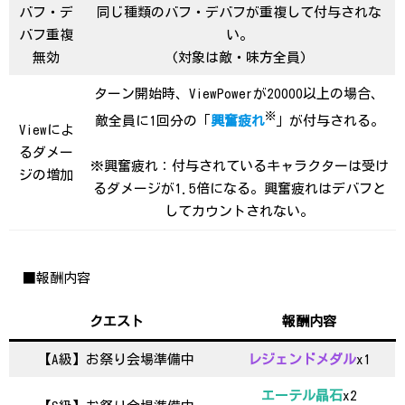
バフ・デ
同じ種類のバフ・デバフが重複して付与されな
バフ重複
い。
無効
(対象は敵・味方全員)
ターン開始時、ViewPowerが20000以上の場合、
※
敵全員に1回分の「
興奮疲れ
」が付与される。
Viewによ
るダメー
※興奮疲れ：付与されているキャラクターは受け
ジの増加
るダメージが1.5倍になる。興奮疲れはデバフと
してカウントされない。
■報酬内容
クエスト
報酬内容
【A級】お祭り会場準備中
レジェンドメダル
x1
エーテル晶石
x2