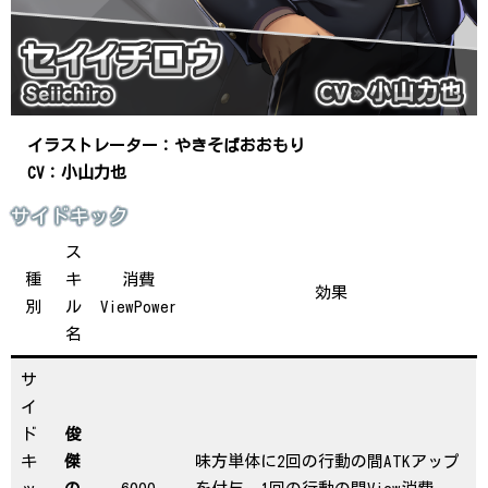
イラストレーター：やきそばおおもり
CV：小山力也
サイドキック
ス
種
キ
消費
効果
別
ル
ViewPower
名
サ
イ
ド
俊
キ
傑
味方単体に2回の行動の間ATKアップ