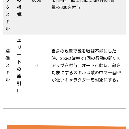
ッ
の
6000
を付与。1回の行動の間View消費
ク
指
量-2000を付与。
ス
揮
キ
ル
エ
リ
装
自身の攻撃で敵を戦闘不能にした
ー
備
時、25%の確率で1回の行動の間ATK
ト
ス
0
アップを付与。オート行動時、敵を
の
キ
対象にするスキルは敵の中で一番HP
牽
ル
が低いキャラクターを対象にする。
引
Ⅰ