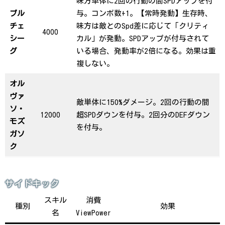
味方単体に2回の行動の間SPDアップを付
ブル
与。コンボ数+1。【常時発動】生存時、
チェ
味方は敵とのSpd差に応じて「クリティ
4000
シー
カル」が発動。SPDアップが付与されて
グ
いる場合、発動率が2倍になる。効果は重
複しない。
オル
ヴァ
敵単体に150%ダメージ。2回の行動の間
ソ・
12000
超SPDダウンを付与。2回分のDEFダウン
モズ
を付与。
ガソ
ク
サイドキック
スキル
消費
種別
効果
名
ViewPower