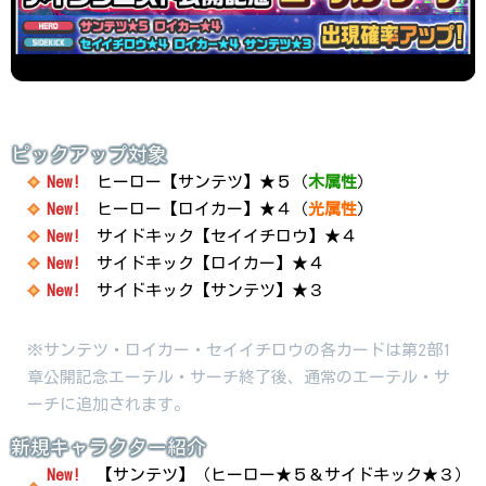
ピックアップ対象
New!
ヒーロー【サンテツ】★５（
木属性
）
New!
ヒーロー【ロイカー】★４（
光属性
）
New!
サイドキック【セイイチロウ】★４
New!
サイドキック【ロイカー】★４
New!
サイドキック【サンテツ】★３
※サンテツ・ロイカー・セイイチロウの各カードは第2部1
章公開記念エーテル・サーチ終了後、通常のエーテル・サ
ーチに追加されます。
新規キャラクター紹介
New!
【サンテツ】（ヒーロー★５＆サイドキック★３）