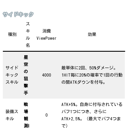
サイドキック
ス
キ
消費
種別
効果
ル
ViewPower
名
星
空
サイド
敵単体に2回、50%ダメージ。
の
キック
4000
1HIT毎に20%の確率で1回の行動
狙
スキル
の間ATKダウンを付与。
撃
手
戦
ATK+5%。自身に付与されている
装備ス
場
バフ1つにつき、さらに
0
キル
観
ATK+2.5%。（最大でバフ4つま
測Ⅰ
で）