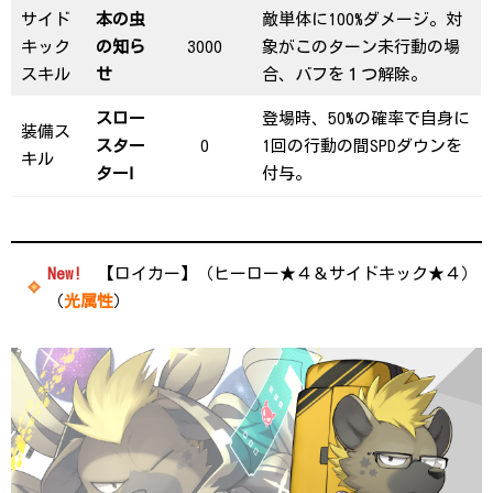
サイド
本の虫
敵単体に100%ダメージ。対
キック
の知ら
3000
象がこのターン未行動の場
スキル
せ
合、バフを１つ解除。
スロー
登場時、50%の確率で自身に
装備ス
スター
0
1回の行動の間SPDダウンを
キル
ターⅠ
付与。
New!
【ロイカー】（ヒーロー★４＆サイドキック★４）
（
光属性
）