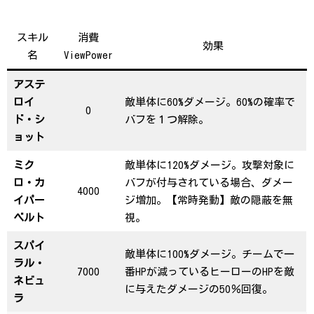
スキル
消費
効果
名
ViewPower
アステ
ロイ
敵単体に60%ダメージ。60%の確率で
0
ド・シ
バフを１つ解除。
ョット
ミク
敵単体に120%ダメージ。攻撃対象に
ロ・カ
バフが付与されている場合、ダメー
4000
イパー
ジ増加。【常時発動】敵の隠蔽を無
ベルト
視。
スパイ
敵単体に100%ダメージ。チームで一
ラル・
7000
番HPが減っているヒーローのHPを敵
ネビュ
に与えたダメージの50％回復。
ラ