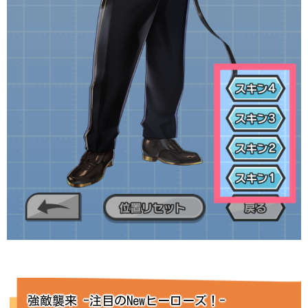
強敵襲来 -注目のNewヒーローズ！-