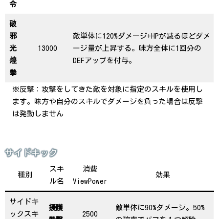
令
破
邪
敵単体に120%ダメージ+HPが減るほどダメ
光
13000
ージ量が上昇する。味方全体に1回分の
煌
DEFアップを付与。
拳
※反撃：攻撃をしてきた敵を対象に指定のスキルを使用し
ます。味方や自分のスキルでダメージを負った場合は反撃
は発動しません
サイドキック
スキ
消費
種別
効果
ル名
ViewPower
サイドキ
援護
敵単体に90%ダメージ。50%
ックスキ
2500