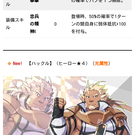
拳撃
の確率でバフを１つ解除。
ル
忠兵
登場時、50%の確率で1ター
装備スキ
の精
0
ンの間自身に弱体抵抗+100
ル
神Ⅰ
を付与。
New!
【ハックル】（ヒーロー★４）（
光属性
）