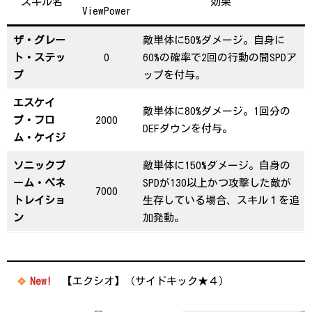
スキル名
効果
ViewPower
ザ・グレー
敵単体に50%ダメージ。自身に
ト・ステッ
0
60%の確率で2回の行動の間SPDア
プ
ップを付与。
エスケイ
敵単体に80%ダメージ。1回分の
プ・フロ
2000
DEFダウンを付与。
ム・ケイジ
ソニックブ
敵単体に150%ダメージ。自身の
ーム・ペネ
SPDが130以上かつ攻撃した敵が
7000
トレイショ
生存している場合、スキル１を追
ン
加発動。
New!
【エクシオ】（サイドキック★４）