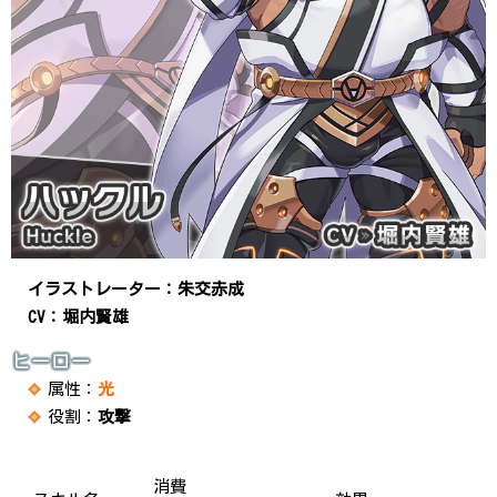
イラストレーター：朱交赤成
CV：堀内賢雄
ヒーロー
属性：
光
役割：
攻撃
消費