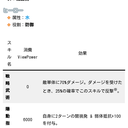
ヒーロー
属性：
水
役割：
防御
ス
キ
消費
効果
ル
ViewPower
名
戦
敵単体に70%ダメージ。ダメージを受けた
略
0
※
武
とき、25%の確率でこのスキルで反撃
。
術
陽
動
自身に2ターンの間挑発 & 弱体抵抗+100
6000
指
を付与。