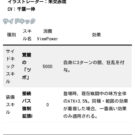
イラストレーター：朱交赤成
CV：千葉一伸
サイドキック
スキ
消費
種別
効果
ル名
ViewPower
サイ
覚醒
ドキ
の
自身に3ターンの間、狂乱を付
ック
5000
「ツ
与。
スキ
ボ」
ル
接続
登場時、現在戦闘中の味方全体
装備
パス
のATK+3.5%。同種・範囲の効果
スキ
0
強制
が重複した場合、一番高い効果
ル
拡張Ⅰ
のみ適用される。