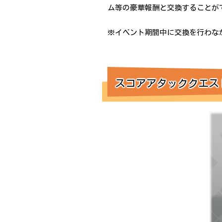
ム等の豪華報酬と交換することが
※イベント期間中に交換を行わな
スコアアタッククエス