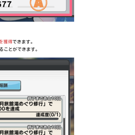
を獲得
できます。
ることができます。