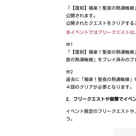
「【復刻】極楽！聖夜の熱湯戦線
公開されます。
公開されたクエストをクリアする
本イベントではフリークエストは
※1
「【復刻】極楽！聖夜の熱湯戦線
夜の熱湯戦線」をプレイ済みのプ
※2
過去に「極楽！聖夜の熱湯戦線」
４話のクリアが必要となります。
2. フリークエストや営業でイベ
イベント限定のフリークエストや
う。