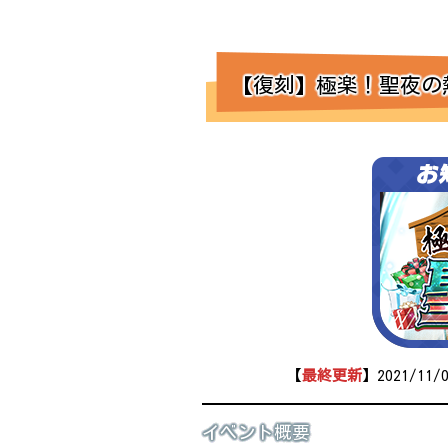
【復刻】極楽！聖夜の
【
最終更新
】2021/
イベント概要