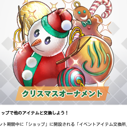
ョップで他のアイテムと交換しよう！
ント期間中に「ショップ」に開設される「イベントアイテム交換所