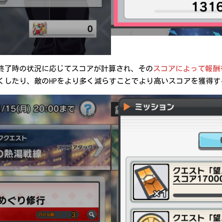
終了時の状況に応じてスコアが計算され、その
スコアによって報酬
くしたり、敵のHPをより多く減らすことでより高いスコアを獲得す