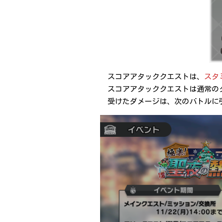
スコアアタッククエストは、
スタ
スコアアタッククエストは通常の
受けたダメージは、次のバトルに