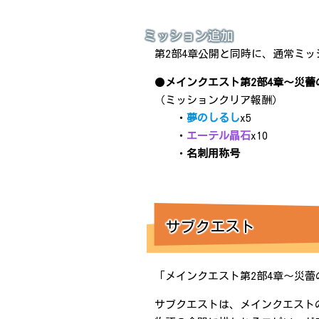
ミッション追加
第2部4章公開と同時に、通常ミ
●
メインクエスト第2部4章～災蕾
（ミッションクリア報酬）
・
夢のしるし
x5
・
エーテル晶石
x10
・
名刺用称号
サブクエスト
「メインクエスト第2部4章～災
サブクエストは、メインクエスト