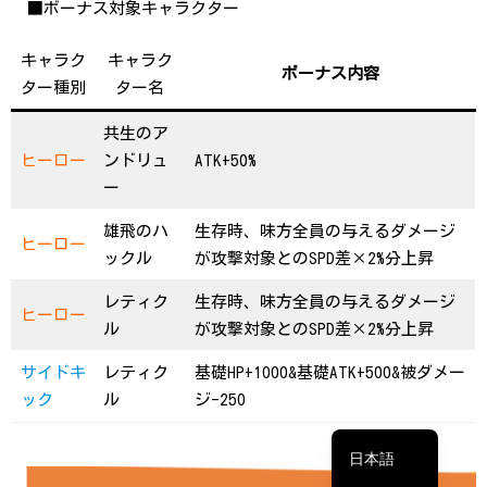
■ボーナス対象キャラクター
キャラク
キャラク
ボーナス内容
ター種別
ター名
共生のア
ヒーロー
ンドリュ
ATK+50%
ー
雄飛のハ
生存時、味方全員の与えるダメージ
ヒーロー
ックル
が攻撃対象とのSPD差×2%分上昇
レティク
生存時、味方全員の与えるダメージ
ヒーロー
ル
が攻撃対象とのSPD差×2%分上昇
繁體中文
サイドキ
レティク
基礎HP+1000&基礎ATK+500&被ダメー
简体中文
ック
ル
ジ-250
English
日本語