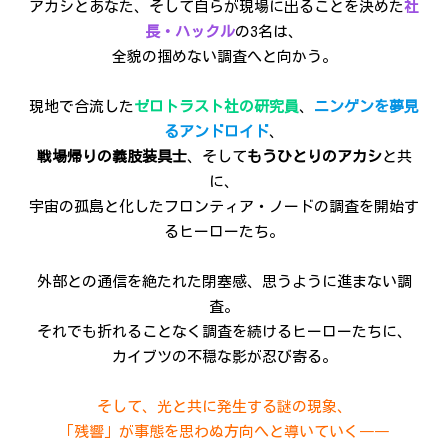
アカシとあなた、そして自らが現場に出ることを決めた
社
長・ハックル
の3名は、
全貌の掴めない調査へと向かう。
現地で合流した
ゼロトラスト社の研究員
、
ニンゲンを夢見
るアンドロイド
、
戦場帰りの義肢装具士
、そして
もうひとりのアカシ
と共
に、
宇宙の孤島と化したフロンティア・ノードの調査を開始す
るヒーローたち。
外部との通信を絶たれた閉塞感、思うように進まない調
査。
それでも折れることなく調査を続けるヒーローたちに、
カイブツの不穏な影が忍び寄る。
そして、光と共に発生する謎の現象、
「残響」が事態を思わぬ方向へと導いていく――