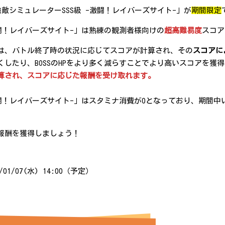
より、「強敵シミュレーターSSS級 -激闘！レイバーズサイト-」が
期間限定
激闘！レイバーズサイト-」は熟練の観測者様向けの
超高難易度
スコア
は、バトル終了時の状況に応じてスコアが計算され、その
スコアに
したり、BOSSのHPをより多く減らすことでより高いスコアを獲
算され、スコアに応じた報酬を受け取れます。
激闘！レイバーズサイト-」はスタミナ消費が0となっており、期間
報酬を獲得しましょう！
6/01/07(水) 14:00（予定）