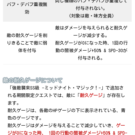
同じ種類のバフ・デバフが重複して
バフ・デバフ重複無
付与されない。
効
(対象は敵・味方全員)
敵はダメージを与えられると耐久ゲ
敵の耐久ゲージを削
ージが減少する。
りきることで敵に弱
耐久ゲージが0になった時、1回の行
体を付与
動の間被ダメージ+50% & SPD-30が
付与される。
敵の耐久ゲージについて
「強敵襲来SS級 -ミッドナイト・マジック！-」で追加さ
れる期間限定クエストでは、敵に「
耐久ゲージ
」が存在し
ます。
耐久ゲージは、各敵のHPゲージの下に表示されている、青
色のゲージです。
耐久ゲージはダメージを与えることで減少していき、
ゲー
ジが0になった時、 1回の行動の間被ダメージ+50% & SPD-