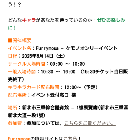
う！？
どんな
キャラ
があなたを待っているのか…
ぜひお楽しみ
に！
■開催概要
イベント名
：Furrymosa – ケモノオンリーイベント
日程
：2025年6月14日（土）
サークル入場時間
：09:00 〜 10:30
一般入場時間
：10:30 〜 16:00 （15:30チケット当日販
売終了）
キラキラカード配布時間
：12:00〜（予定）
配布場所
：イベント受付窓口 横
場所
：新北市三重綜合體育館 – 1樓展覽廳(新北市三重區
新北大道一段1號)
参加費
：参加については、
こちらをご覧ください。
Furrymosa
の特設サイトは
こちら
！