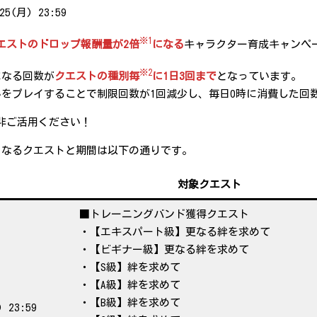
25(月) 23:59
※1
エストのドロップ報酬量が2倍
になる
キャラクター育成キャンペ
※2
になる回数が
クエストの種別毎
に1日3回まで
となっています。
かをプレイすることで制限回数が1回減少し、毎日0時に消費した回
非ご活用ください！
となるクエストと期間は以下の通りです。
対象クエスト
■トレーニングバンド獲得クエスト
・【エキスパート級】更なる絆を求めて
・【ビギナー級】更なる絆を求めて
・【S級】絆を求めて
・【A級】絆を求めて
・【B級】絆を求めて
 23:59