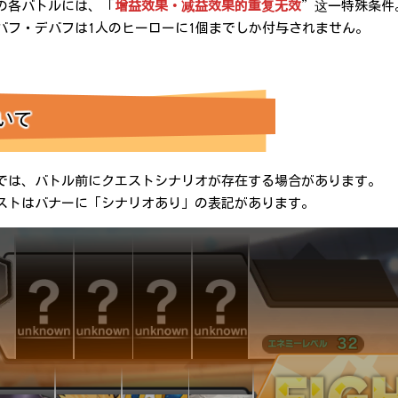
の各バトルには、「
增益效果・减益效果的重复无效
”这一特殊条件
バフ・デバフは1人のヒーローに1個までしか付与されません。
いて
では、バトル前にクエストシナリオが存在する場合があります。
ストはバナーに「シナリオあり」の表記があります。