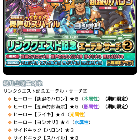
提升出现率对象
リンククエスト記念エーテル・サーチ②
ヒーロー【跳躍のハロン】★５
（
木属性
）
（期间限定）
ヒーロー【
觉声的苏海尔
】★５（
影属性
）
（期间限定）
ヒーロー【ライキ】★４（
光属性
）
ヒーロー【ヨシオリ】★４（
水属性
）
サイドキック【ハロン】★３
サイドキック【スハイル】★３