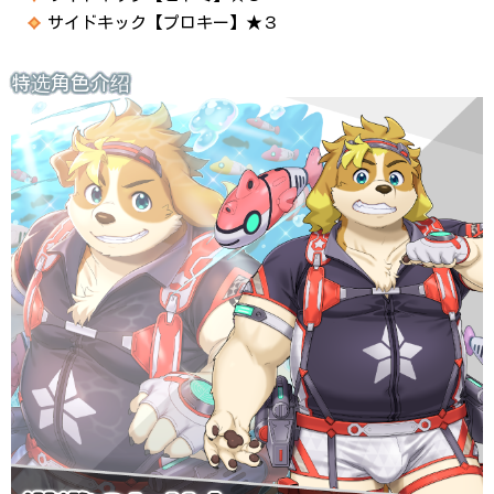
サイドキック【プロキー】★３
特选角色介绍