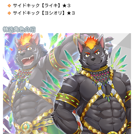
サイドキック【ライキ】★３
サイドキック【ヨシオリ】★３
特选角色介绍