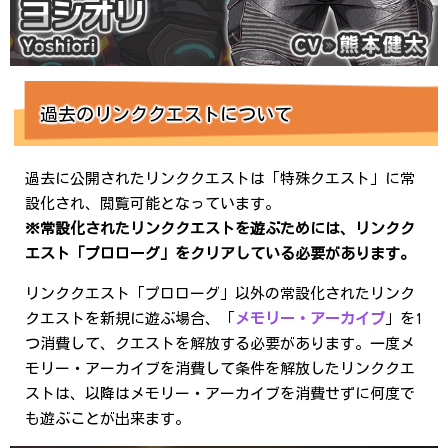
過去のリンククエストについて
過去に公開されたリンククエストは「特殊クエスト」に常
設化され、閲覧可能となっています。
※常設化されたリンククエストを遊ぶためには、リンクク
エスト「プロローグ」をクリアしている必要があります。
リンククエスト「プロローグ」以外の常設化されたリンク
クエストを新規に遊ぶ場合、「
メモリー・アーカイブ
」を1
つ消費して、クエストを解放する必要があります。一度メ
モリー・アーカイブを消費して条件を解放したリンククエ
ストは、以降はメモリー・アーカイブを消費せずに何度で
も遊ぶことが出来ます。