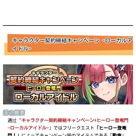
キャラクター契約締結キャンペーン -ローカルア
イドル-
活动概要
通过“
キャラクター契約締結キャンペーン
+ヒーロー登竜門
-ローカルアイドル-
」ではフリークエスト
「ヒーロー登竜
門！」
によってキャンペーン用のアイテムである「
勲章
」