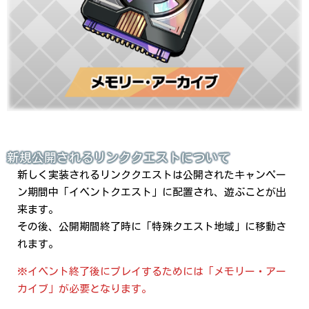
新規公開されるリンククエストについて
新しく実装されるリンククエストは公開されたキャンペー
ン期間中「イベントクエスト」に配置され、遊ぶことが出
来ます。
その後、公開期間終了時に「特殊クエスト地域」に移動さ
れます。
※イベント終了後にプレイするためには「メモリー・アー
カイブ」が必要となります。