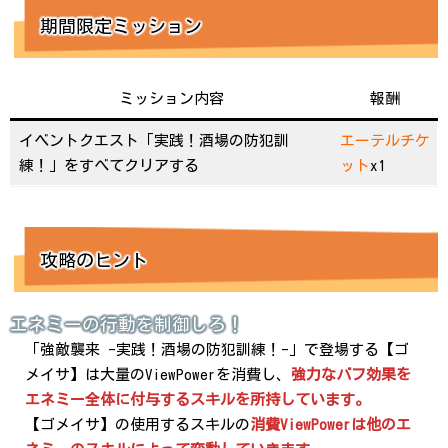
期間限定ミッション
ミッション内容
報酬
イベントクエスト「実践！酒場の防犯訓
エーテルチケ
練！」をすべてクリアする
ット
x1
攻略のヒント
エネミーの行動を制御しろ！
「強敵襲来 -実践！酒場の防犯訓練！-」で登場する【ゴ
メイサ】は大量のViewPowerを消費し、
強力なバフ効果を
エネミー全体に付与するスキルを所持しています。
【ゴメイサ】の使用するスキルの
消費ViewPowerは他のエ